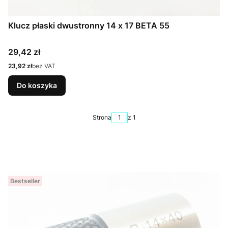
Klucz płaski dwustronny 14 x 17 BETA 55
Cena
29,42 zł
Cena
23,92 zł
bez VAT
Do koszyka
Strona
z 1
Bestseller