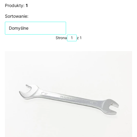
Produkty:
1
Lista produktów
Sortowanie:
Domyślne
Strona
z 1