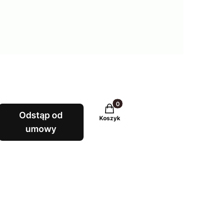
Produkty w koszyku: 0. Zobacz
Odstąp od
Koszyk
umowy