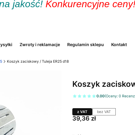
 jakość!
Konkurencyjne ceny
ysyłki
Zwroty i reklamacje
Regulamin sklepu
Kontakt
25
Koszyk zaciskowy / Tuleja ER25 d18
Koszyk zaciskow
0.00
(Oceny: 0 Recenzj
z VAT
bez VAT
Cena
39,36 zł