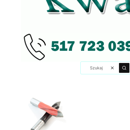
Wyczyść
Sz