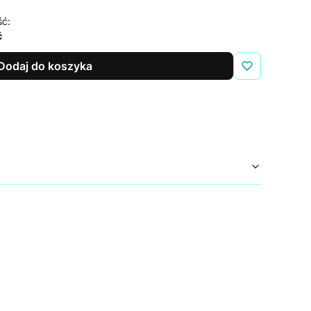
ść:
ć
Dodaj do koszyka