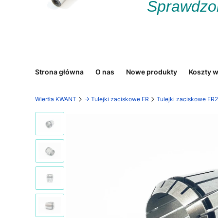
Sprawdzona
Strona główna
O nas
Nowe produkty
Koszty w
Wiertła KWANT
-> Tulejki zaciskowe ER
Tulejki zaciskowe ER