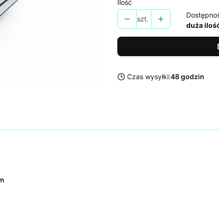
Ilość
Dostępno
szt.
duża iloś
Czas wysyłki:
48 godzin
m