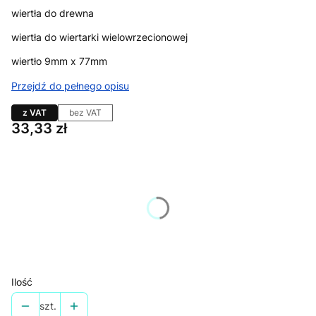
wiertła do drewna
wiertła do wiertarki wielowrzecionowej
wiertło 9mm x 77mm
Przejdź do pełnego opisu
z VAT
bez VAT
Cena
33,33 zł
Wybierz wariant produktu:
Poszczególne warianty mogą różnić się ceną
*
kierunek obrotów
Wybierz
Ilość
szt.